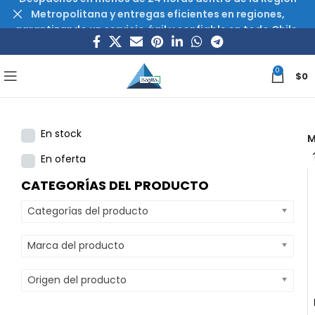
Metropolitana y entregas eficientes en regiones,
garantizando un servicio ágil y confiable en todo Chile.
0
$
0
En stock
M
En oferta
CATEGORÍAS DEL PRODUCTO
Categorías del producto
Marca del producto
Origen del producto