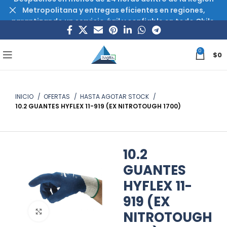
Metropolitana y entregas eficientes en regiones,
garantizando un servicio ágil y confiable en todo Chile.
0
$
0
INICIO
OFERTAS
HASTA AGOTAR STOCK
10.2 GUANTES HYFLEX 11-919 (EX NITROTOUGH 1700)
10.2
GUANTES
HYFLEX 11-
919 (EX
Haz clic para ampliar
NITROTOUGH