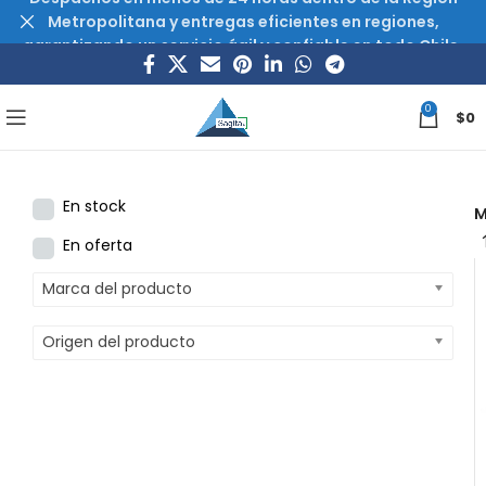
Metropolitana y entregas eficientes en regiones,
garantizando un servicio ágil y confiable en todo Chile.
0
$
0
En stock
M
En oferta
Marca del producto
Origen del producto