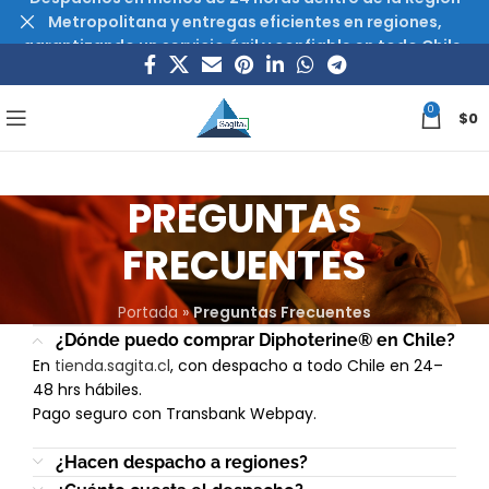
Metropolitana y entregas eficientes en regiones,
garantizando un servicio ágil y confiable en todo Chile.
0
$
0
PREGUNTAS
FRECUENTES
Portada
»
Preguntas Frecuentes
¿Dónde puedo comprar Diphoterine® en Chile?
En
tienda.sagita.cl
, con despacho a todo Chile en 24–
48 hrs hábiles.
Pago seguro con Transbank Webpay.
¿Hacen despacho a regiones?