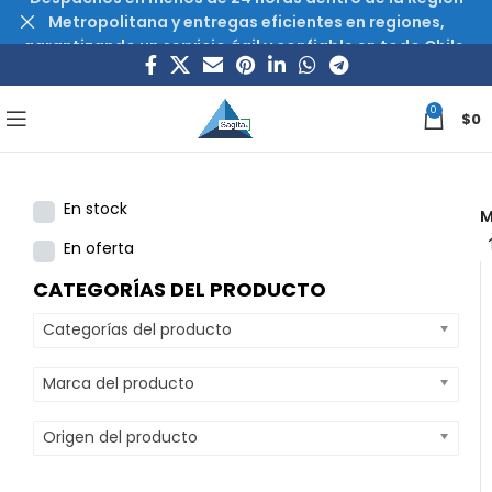
Metropolitana y entregas eficientes en regiones,
garantizando un servicio ágil y confiable en todo Chile.
0
$
0
En stock
M
En oferta
CATEGORÍAS DEL PRODUCTO
Categorías del producto
Marca del producto
Origen del producto