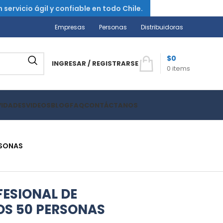
ervicio ágil y confiable en todo Chile.
Empresas
Personas
Distribuidoras
$
0
INGRESAR / REGISTRARSE
0
items
VIDADES
VIDEOS
BLOG
FAQ
CONTÁCTANOS
RSONAS
FESIONAL DE
OS 50 PERSONAS