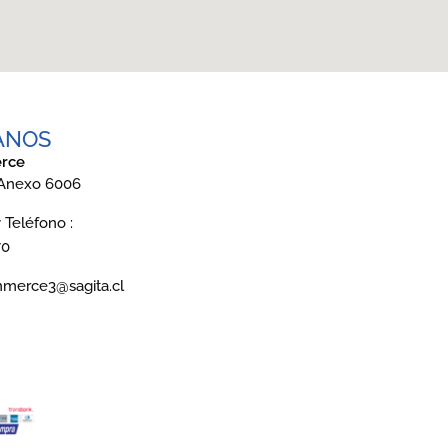
ANOS
rce
 Anexo 6006
Teléfono :
70
mmerce3@sagita.cl