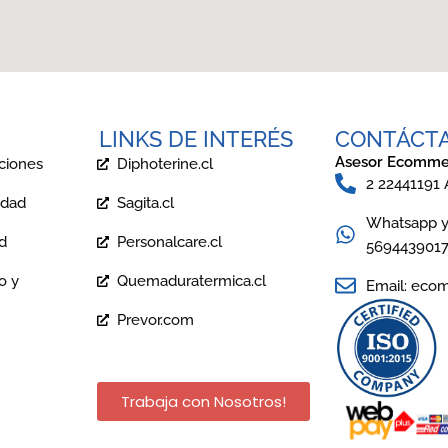
LINKS DE INTERÉS
CONTÁCT
Asesor Ecomme
ciones
Diphoterine.cl
2 22441191
idad
Sagita.cl
Whatsapp y 
ad
Personalcare.cl
569443901
o y
Quemaduratermica.cl
Email: eco
Prevor.com
Trabaja con Nosotros!