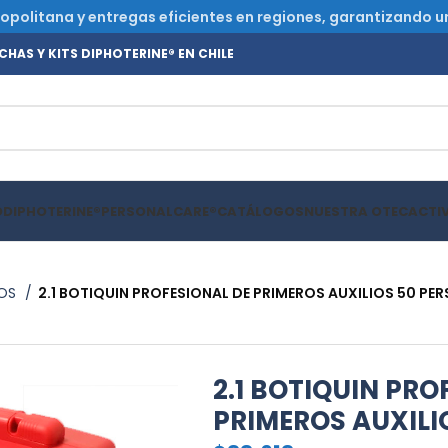
olitana y entregas eficientes en regiones, garantizando un s
HAS Y KITS DIPHOTERINE® EN CHILE
O
DIPHOTERINE®
PERSONALCARE®
CATÁLOGOS
NUESTRA OTEC
ACTI
IOS
2.1 BOTIQUIN PROFESIONAL DE PRIMEROS AUXILIOS 50 PE
2.1 BOTIQUIN PRO
PRIMEROS AUXILI