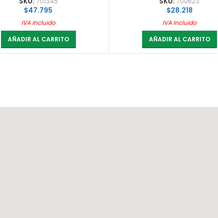
SKU:
701345
SKU:
700623
$
47.795
$
28.218
IVA Incluido
IVA Incluido
AÑADIR AL CARRITO
AÑADIR AL CARRITO