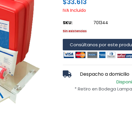
$
33.613
IVA Incluido
SKU:
701344
Sin existencias
Consúltanos por este prod
Despacho a domicilio
Dispon
* Retiro en Bodega Lampa 