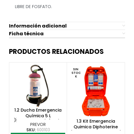
LIBRE DE FOSFATO.
Información adicional
Ficha técnica
PRODUCTOS RELACIONADOS
SIN 
SI
STOC
ST
K
1.2 Ducha Emergencia
Química 5 L
1.3 Kit Emergencia
Hexafluorine(c/Box)
PREVOR
Quimica Diphoterine
SKU:
600103
(2LPMD+1MINIDAP+1LOA)
Ant