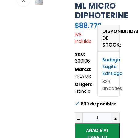
Haz clic para ampliar
ML MICRO
DIPHOTERINE
$
88.779
DISPONIBILIDA
IVA
DE
Incluido
STOCK:
SKU:
Bodega
600106
Sagita
Marca:
Santiago
PREVOR
839
Origen:
unidades
Francia
839 disponibles
AÑADIR AL
CARRITO