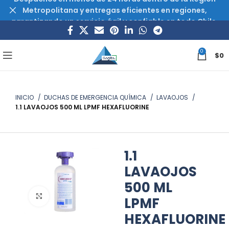
Metropolitana y entregas eficientes en regiones,
garantizando un servicio ágil y confiable en todo Chile.
0
$
0
INICIO
DUCHAS DE EMERGENCIA QUÍMICA
LAVAOJOS
1.1 LAVAOJOS 500 ML LPMF HEXAFLUORINE
1.1
LAVAOJOS
500 ML
Haz clic para ampliar
LPMF
HEXAFLUORINE