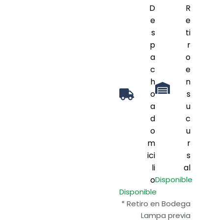
D
R
e
e
s
ti
p
r
a
o
c
e
h
n
o
s
a
u
d
c
o
u
m
r
ici
s
li
al
o
Disponible
Disponible
* Retiro en Bodega
Lampa previa