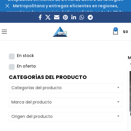
Metropolitana y entregas eficientes en regiones,
garantizando un servicio ágil y confiable en todo Chile.
0
$
0
En stock
M
En oferta
CATEGORÍAS DEL PRODUCTO
Categorías del producto
Marca del producto
Origen del producto