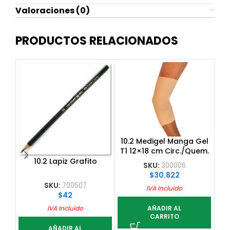
Valoraciones (0)
PRODUCTOS RELACIONADOS
10.
10.2 Medigel Manga Gel
T1 12×18 cm Circ./Quem.
10.2 Lapiz Grafito
SKU:
300006
$
30.822
SKU:
700507
IVA Incluido
$
42
IVA Incluido
AÑADIR AL
CARRITO
AÑADIR AL