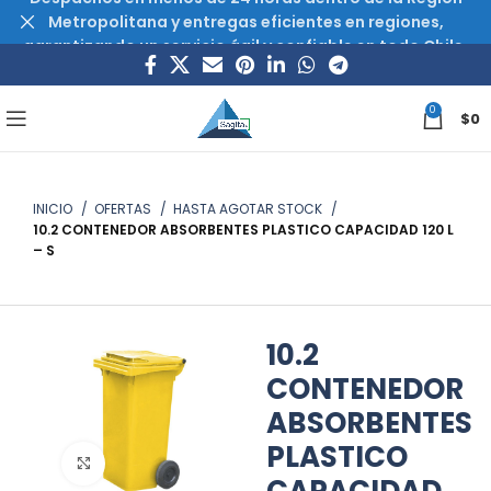
Metropolitana y entregas eficientes en regiones,
garantizando un servicio ágil y confiable en todo Chile.
0
$
0
INICIO
OFERTAS
HASTA AGOTAR STOCK
10.2 CONTENEDOR ABSORBENTES PLASTICO CAPACIDAD 120 L
– S
10.2
CONTENEDOR
ABSORBENTES
PLASTICO
Haz clic para ampliar