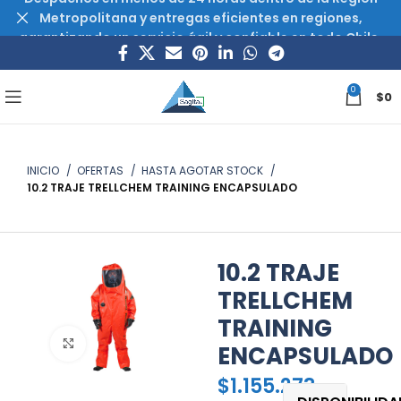
Metropolitana y entregas eficientes en regiones,
garantizando un servicio ágil y confiable en todo Chile.
0
$
0
INICIO
OFERTAS
HASTA AGOTAR STOCK
10.2 TRAJE TRELLCHEM TRAINING ENCAPSULADO
10.2 TRAJE
TRELLCHEM
TRAINING
Haz clic para ampliar
ENCAPSULADO
$
1.155.273