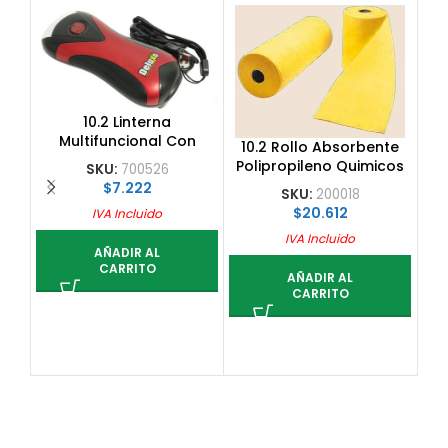
10.2 Linterna
Multifuncional Con
10.2 Rollo Absorbente
Conexion Usb Y Dinamo
Polipropileno Quimicos
SKU:
700526
2.
162 L, 0.4X40 M
$
7.222
SKU:
200018
$
20.612
IVA Incluido
IVA Incluido
AÑADIR AL
CARRITO
AÑADIR AL
CARRITO