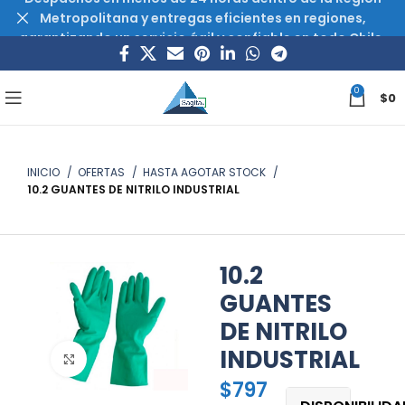
Metropolitana y entregas eficientes en regiones,
garantizando un servicio ágil y confiable en todo Chile.
0
$
0
INICIO
OFERTAS
HASTA AGOTAR STOCK
10.2 GUANTES DE NITRILO INDUSTRIAL
10.2
GUANTES
DE NITRILO
INDUSTRIAL
Haz clic para ampliar
$
797