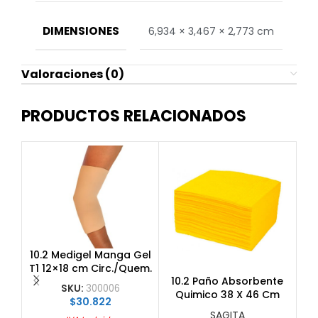
DIMENSIONES
6,934 × 3,467 × 2,773 cm
Valoraciones (0)
PRODUCTOS RELACIONADOS
10.
10.2 Medigel Manga Gel
T1 12×18 cm Circ./Quem.
10.2 Paño Absorbente
SKU:
300006
Quimico 38 X 46 Cm
$
30.822
Absor: 0.378 Lts
SAGITA