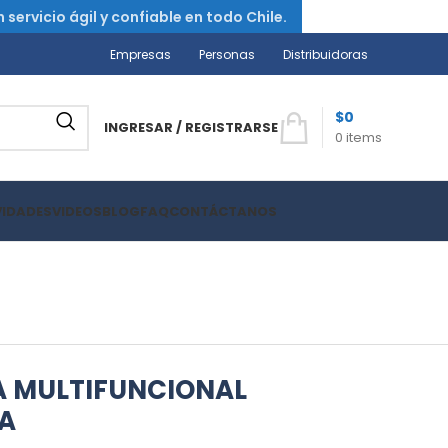
ervicio ágil y confiable en todo Chile.
Empresas
Personas
Distribuidoras
$
0
INGRESAR / REGISTRARSE
0
items
VIDADES
VIDEOS
BLOG
FAQ
CONTÁCTANOS
A MULTIFUNCIONAL
A