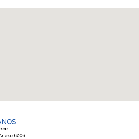
ANOS
rce
 Anexo 6006