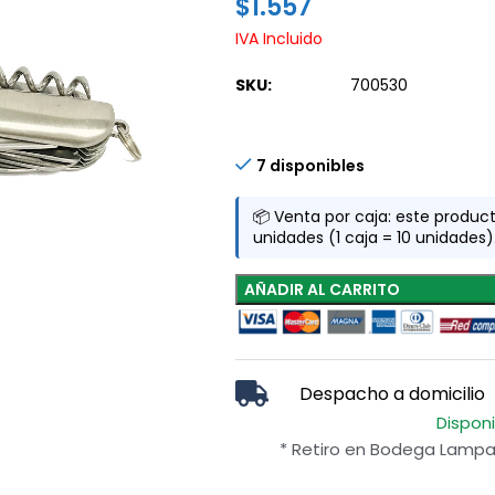
$
1.557
IVA Incluido
SKU:
700530
7 disponibles
📦 Venta por caja: este produc
unidades (1 caja = 10 unidades)
AÑADIR AL CARRITO
Despacho a domicilio
Dispon
* Retiro en Bodega Lampa 