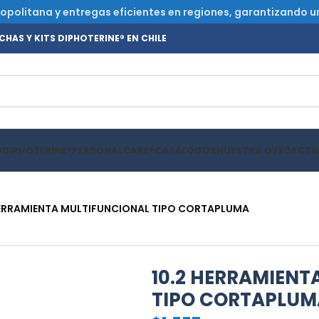
olitana y entregas eficientes en regiones, garantizando un s
HAS Y KITS DIPHOTERINE® EN CHILE
O
DIPHOTERINE®
PERSONALCARE®
CATÁLOGOS
NUESTRA OTEC
ACTI
HERRAMIENTA MULTIFUNCIONAL TIPO CORTAPLUMA
10.2 HERRAMIENT
TIPO CORTAPLUM