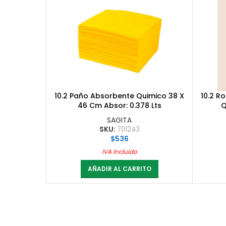
10.2 Paño Absorbente Quimico 38 X
10.2 R
46 Cm Absor: 0.378 Lts
Q
SAGITA
SKU:
701243
$
536
IVA Incluido
AÑADIR AL CARRITO