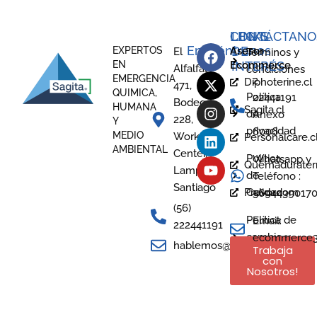
LEGAL
CONTÁCTANO
LINKS
Encuéntranos
DE
EXPERTOS
Asesor
El
Términos y
EN
Ecommerce
INTERÉS
Alfalfal
condiciones
EMERGENCIA
2
Diphoterine.cl
471,
QUIMICA,
Política
22441191
Bodega
HUMANA
Sagita.cl
de
Anexo
228,
Y
privacidad
6006
MEDIO
Work
Personalcare.c
AMBIENTAL
Center,
Política
Whatsapp y
Quemaduraterm
Lampa -
de
Teléfono :
Santiago
Prevor.com
Calidad
5694439017
(56)
Política de
Email:
222441191
cambio y
ecommerce3@
hablemos@sagita.cl
Trabaja
devoluciones
con
Nosotros!