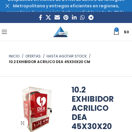
Metropolitana y entregas eficientes en regiones,
garantizando un servicio ágil y confiable en todo Chile.
0
$
0
INICIO
OFERTAS
HASTA AGOTAR STOCK
10.2 EXHIBIDOR ACRILICO DEA 45X30X20 CM
10.2
EXHIBIDOR
ACRILICO
DEA
Haz clic para ampliar
45X30X20