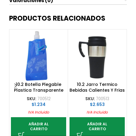
Valoraciones (0)
PRODUCTOS RELACIONADOS
10.2 Botella Plegable
10.2 Jarro Termico
1
Plastica Transparente
Bebidas Calientes Y Frias
Po
480 Ml
450 Ml
SKU:
700512
SKU:
700513
$
1.234
$
2.653
IVA Incluido
IVA Incluido
AÑADIR AL
AÑADIR AL
CARRITO
CARRITO