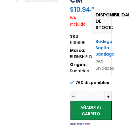
CM
$
10.944
DISPONIBILIDA
IVA
DE
Incluido
STOCK:
SKU:
Bodega
900906
Sagita
Marca:
Santiago
BURNSHIELD
760
Origen:
unidades
Sudafrica
760 disponibles
AÑADIR AL
CARRITO