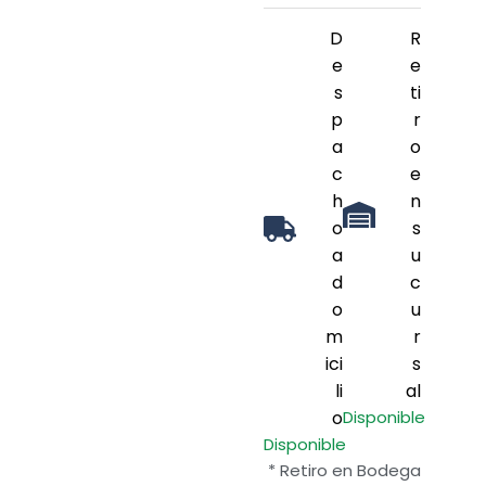
D
R
e
e
s
ti
p
r
a
o
c
e
h
n
o
s
a
u
d
c
o
u
m
r
ici
s
li
al
o
Disponible
Disponible
* Retiro en Bodega