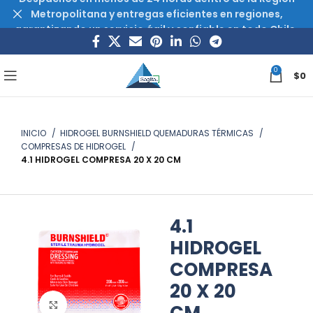
Metropolitana y entregas eficientes en regiones,
garantizando un servicio ágil y confiable en todo Chile.
0
$
0
INICIO
HIDROGEL BURNSHIELD QUEMADURAS TÉRMICAS
COMPRESAS DE HIDROGEL
4.1 HIDROGEL COMPRESA 20 X 20 CM
4.1
HIDROGEL
COMPRESA
20 X 20
Haz clic para ampliar