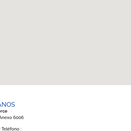
ANOS
rce
 Anexo 6006
Teléfono :