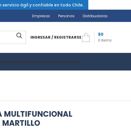
ervicio ágil y confiable en todo Chile.
Empresas
Personas
Distribuidoras
$
0
INGRESAR / REGISTRARSE
0
items
VIDADES
VIDEOS
BLOG
FAQ
CONTÁCTANOS
A MULTIFUNCIONAL
 MARTILLO