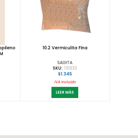
opileno
10.2 Vermiculita Fina
 M
SAGITA
SKU:
701333
$
1.345
IVA Incluido
LEER MÁS