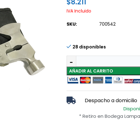
$
8.211
IVA Incluido
SKU:
700542
28 disponibles
AÑADIR AL CARRITO
Despacho a domicilio
Dispon
* Retiro en Bodega Lampa 