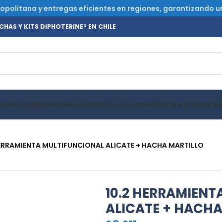
olitana y entregas eficientes en regiones, garantizando un s
HAS Y KITS DIPHOTERINE® EN CHILE
O
DIPHOTERINE®
PERSONALCARE®
CATÁLOGOS
NUESTRA OTEC
ACTI
HERRAMIENTA MULTIFUNCIONAL ALICATE + HACHA MARTILLO
10.2 HERRAMIENT
ALICATE + HACHA