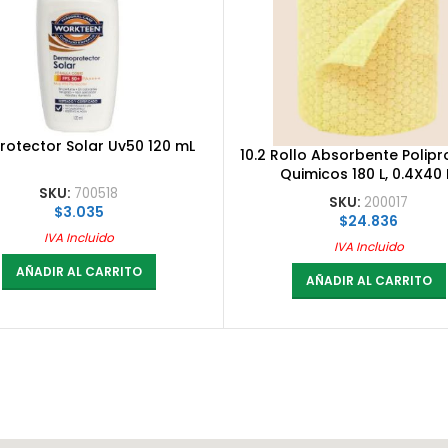
Protector Solar Uv50 120 mL
10.2 Rollo Absorbente Polipr
Quimicos 180 L, 0.4X40
SKU:
700518
SKU:
200017
$
3.035
$
24.836
IVA Incluido
IVA Incluido
AÑADIR AL CARRITO
AÑADIR AL CARRITO