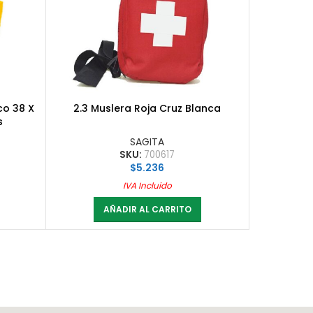
co 38 X
2.3 Muslera Roja Cruz Blanca
s
SAGITA
SKU:
700617
$
5.236
IVA Incluido
AÑADIR AL CARRITO