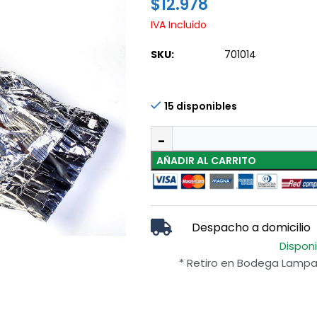
$
12.978
IVA Incluido
SKU:
701014
15 disponibles
AÑADIR AL CARRITO
Despacho a domicilio
Dispon
* Retiro en Bodega Lampa 