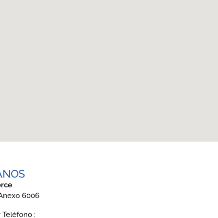
ANOS
rce
 Anexo 6006
Teléfono :