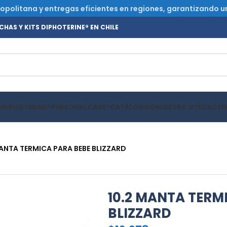
olitana y entregas eficientes en regiones, garantizando un s
HAS Y KITS DIPHOTERINE® EN CHILE
O
DIPHOTERINE®
PERSONALCARE®
CATÁLOGOS
NUESTRA OTEC
ACTI
MANTA TERMICA PARA BEBE BLIZZARD
10.2 MANTA TERM
BLIZZARD