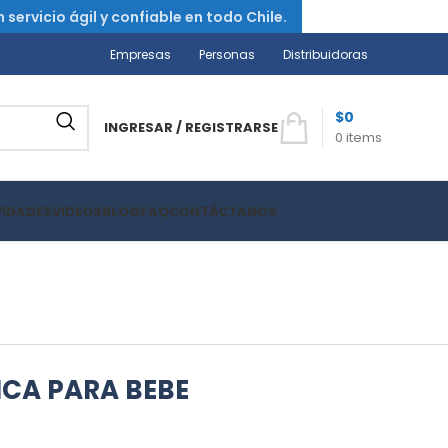
ervicio ágil y confiable en todo Chile.
Empresas
Personas
Distribuidoras
$
0
INGRESAR / REGISTRARSE
0
items
VIDADES
VIDEOS
BLOG
FAQ
CONTÁCTANOS
ICA PARA BEBE