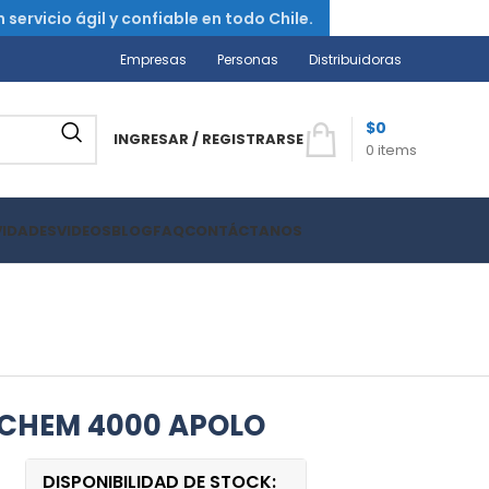
ervicio ágil y confiable en todo Chile.
Empresas
Personas
Distribuidoras
$
0
INGRESAR / REGISTRARSE
0
items
VIDADES
VIDEOS
BLOG
FAQ
CONTÁCTANOS
OCHEM 4000 APOLO
DISPONIBILIDAD DE STOCK: