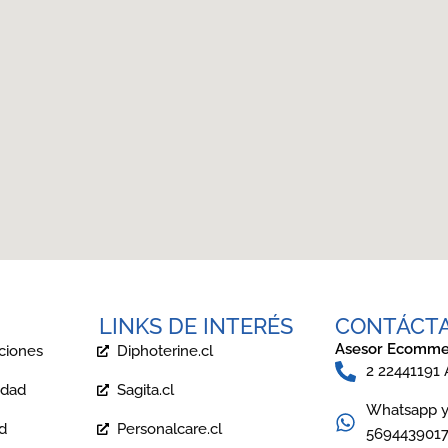
LINKS DE INTERÉS
CONTÁCT
Asesor Ecomme
ciones
Diphoterine.cl
2 22441191
idad
Sagita.cl
Whatsapp y 
ad
Personalcare.cl
569443901