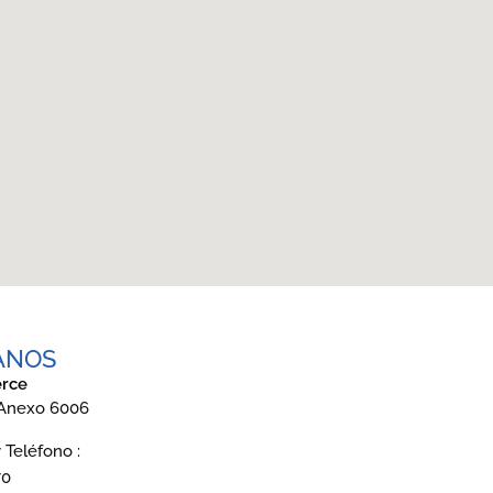
ANOS
rce
 Anexo 6006
Teléfono :
70