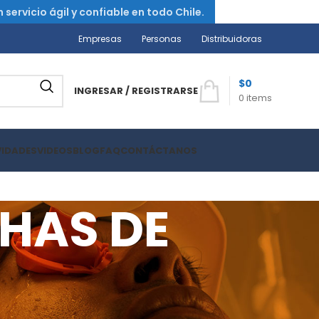
ervicio ágil y confiable en todo Chile.
Empresas
Personas
Distribuidoras
$
0
INGRESAR / REGISTRARSE
0
items
VIDADES
VIDEOS
BLOG
FAQ
CONTÁCTANOS
HAS DE