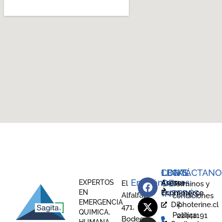
LEGAL
CONTÁCTANO
LINKS
Encuéntranos
DE
EXPERTOS
Asesor
El
Términos y
EN
Ecommerce
INTERÉS
Alfalfal
condiciones
EMERGENCIA
2
Diphoterine.cl
471,
QUIMICA,
Política
22441191
Bodega
HUMANA