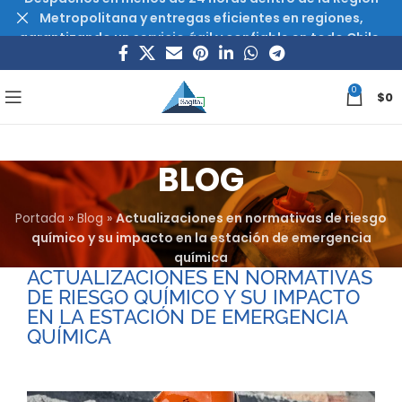
Metropolitana y entregas eficientes en regiones,
garantizando un servicio ágil y confiable en todo Chile.
0
$
0
BLOG
Portada
»
Blog
»
Actualizaciones en normativas de riesgo
químico y su impacto en la estación de emergencia
química
ACTUALIZACIONES EN NORMATIVAS
DE RIESGO QUÍMICO Y SU IMPACTO
EN LA ESTACIÓN DE EMERGENCIA
QUÍMICA