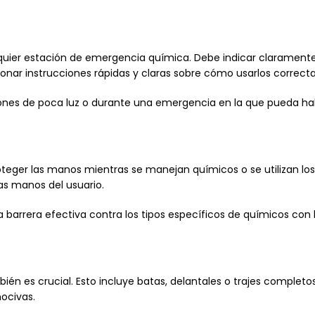
alquier estación de emergencia química. Debe indicar claramen
rcionar instrucciones rápidas y claras sobre cómo usarlos correc
iciones de poca luz o durante una emergencia en la que pueda h
eger las manos mientras se manejan químicos o se utilizan los k
s manos del usuario.
 barrera efectiva contra los tipos específicos de químicos con
én es crucial. Esto incluye batas, delantales o trajes completo
ocivas.