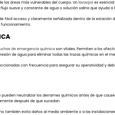
de las áreas más vulnerables del cuerpo. Un
lavaojos
es esencial
flujo suave y constante de agua o solución salina que ayuda a li
a de fácil acceso y claramente señalizada dentro de la estació
o funcionamiento.
ICA
uchas de emergencia química
son vitales. Permiten a los afec
resión de agua para eliminar todas las trazas químicas en el me
nspeccionadas con frecuencia para asegurar su operatividad y de
ue pueden neutralizar los derrames químicos antes de que cause
tamente después de que sucedan.
sino también evita daños al medio ambiente o a las instalacion