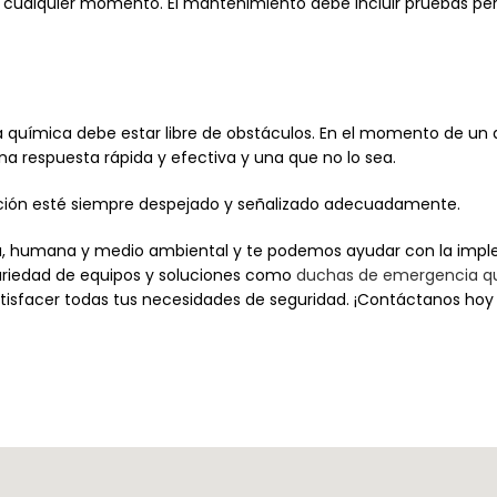
n cualquier momento. El mantenimiento debe incluir pruebas pe
a química debe estar libre de obstáculos. En el momento de un
na respuesta rápida y efectiva y una que no lo sea.
ación esté siempre despejado y señalizado adecuadamente.
 humana y medio ambiental y te podemos ayudar con la impl
riedad de equipos y soluciones como
duchas de emergencia q
satisfacer todas tus necesidades de seguridad. ¡Contáctanos ho