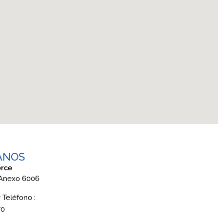
ANOS
rce
 Anexo 6006
Teléfono :
70