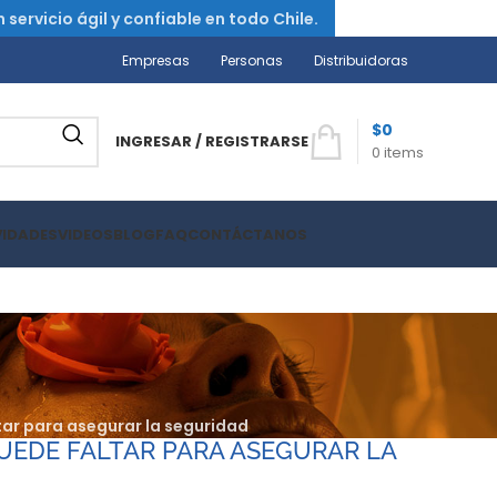
ervicio ágil y confiable en todo Chile.
Empresas
Personas
Distribuidoras
$
0
INGRESAR / REGISTRARSE
0
items
VIDADES
VIDEOS
BLOG
FAQ
CONTÁCTANOS
ar para asegurar la seguridad
UEDE FALTAR PARA ASEGURAR LA