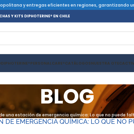
olitana y entregas eficientes en regiones, garantizando un s
HAS Y KITS DIPHOTERINE® EN CHILE
O
DIPHOTERINE®
PERSONALCARE®
CATÁLOGOS
NUESTRA OTEC
ACTI
BLOG
 una estación de emergencia química: Lo que no puede falt
 DE EMERGENCIA QUÍMICA: LO QUE NO P