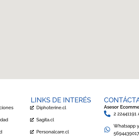
LINKS DE INTERÉS
CONTÁCT
Asesor Ecomme
ciones
Diphoterine.cl
2 22441191
idad
Sagita.cl
Whatsapp y 
ad
Personalcare.cl
569443901