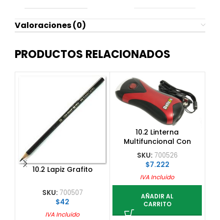
Valoraciones (0)
PRODUCTOS RELACIONADOS
10.2 Linterna
Multifuncional Con
2.
Conexion Usb Y Dinamo
SKU:
700526
F
$
7.222
10.2 Lapiz Grafito
IVA Incluido
SKU:
700507
AÑADIR AL
$
42
CARRITO
IVA Incluido