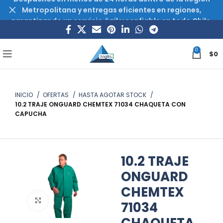
Metropolitana y entregas eficientes en regiones,
garantizando un servicio ágil y confiable en todo Chile.
0
$
0
INICIO
OFERTAS
HASTA AGOTAR STOCK
10.2 TRAJE ONGUARD CHEMTEX 71034 CHAQUETA CON
CAPUCHA
10.2 TRAJE
ONGUARD
CHEMTEX
Haz clic para ampliar
71034