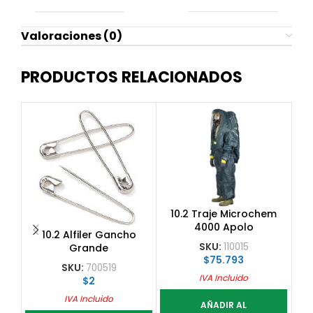
Valoraciones (0)
PRODUCTOS RELACIONADOS
10.2 Traje Microchem
4000 Apolo
T
10.2 Alfiler Gancho
SKU:
110015
Grande
$
75.793
SKU:
700519
IVA Incluido
$
2
IVA Incluido
AÑADIR AL