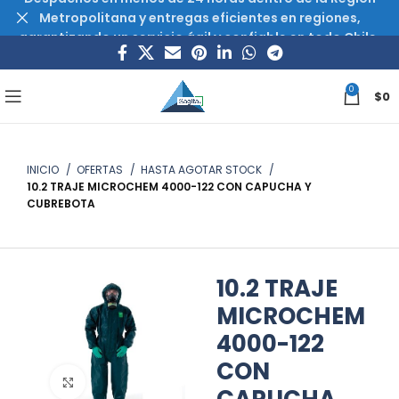
Metropolitana y entregas eficientes en regiones,
garantizando un servicio ágil y confiable en todo Chile.
0
$
0
INICIO
OFERTAS
HASTA AGOTAR STOCK
10.2 TRAJE MICROCHEM 4000-122 CON CAPUCHA Y
CUBREBOTA
10.2 TRAJE
MICROCHEM
4000-122
CON
Haz clic para ampliar