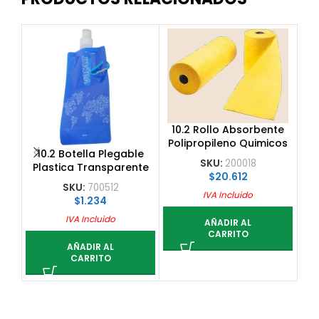
10.2 Rollo Absorbente
Polipropileno Quimicos
10.2 Botella Plegable
1
162 L, 0.4X40 M
SKU:
200018
Plastica Transparente
$
20.612
480 Ml
SKU:
700512
IVA Incluido
$
1.234
IVA Incluido
AÑADIR AL
CARRITO
AÑADIR AL
CARRITO