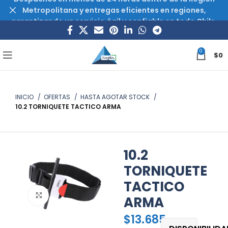
Metropolitana y entregas eficientes en regiones,
garantizando un servicio ágil y confiable en todo Chile.
0
$
0
INICIO
OFERTAS
HASTA AGOTAR STOCK
10.2 TORNIQUETE TACTICO ARMA
10.2
TORNIQUETE
TACTICO
Haz clic para ampliar
ARMA
$
13.685