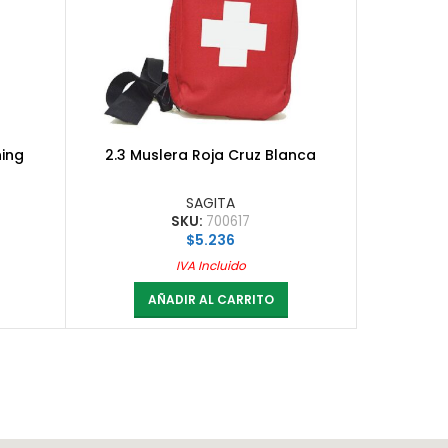
ning
2.3 Muslera Roja Cruz Blanca
SAGITA
SKU:
700617
$
5.236
IVA Incluido
AÑADIR AL CARRITO