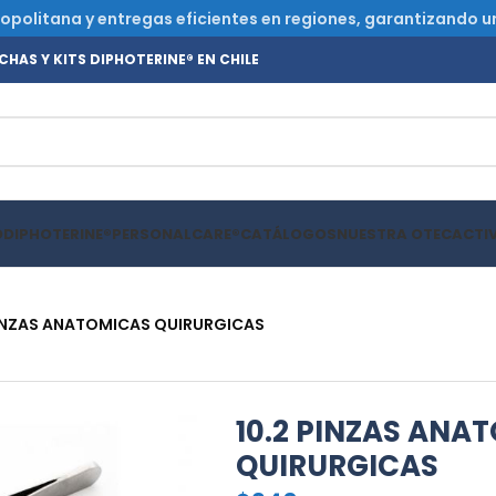
olitana y entregas eficientes en regiones, garantizando un s
HAS Y KITS DIPHOTERINE® EN CHILE
O
DIPHOTERINE®
PERSONALCARE®
CATÁLOGOS
NUESTRA OTEC
ACTI
PINZAS ANATOMICAS QUIRURGICAS
10.2 PINZAS ANA
QUIRURGICAS