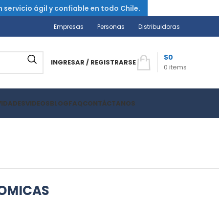
ervicio ágil y confiable en todo Chile.
Empresas
Personas
Distribuidoras
$
0
INGRESAR / REGISTRARSE
0
items
VIDADES
VIDEOS
BLOG
FAQ
CONTÁCTANOS
TOMICAS