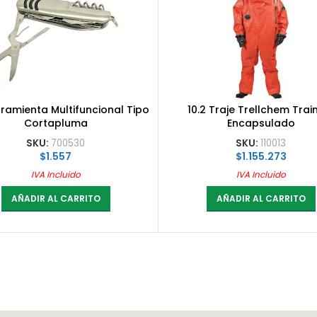
rramienta Multifuncional Tipo
10.2 Traje Trellchem Trai
Cortapluma
Encapsulado
SKU:
700530
SKU:
110013
$
1.557
$
1.155.273
IVA Incluido
IVA Incluido
AÑADIR AL CARRITO
AÑADIR AL CARRITO