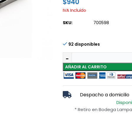
$
940
IVA Incluido
SKU:
700598
92 disponibles
AÑADIR AL CARRITO
Despacho a domicilio
Dispon
* Retiro en Bodega Lampa 