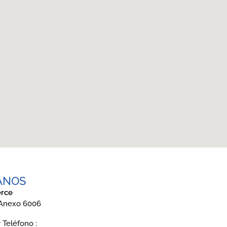
ANOS
rce
 Anexo 6006
Teléfono :