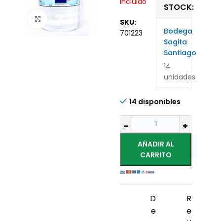
Incluido
STOCK:
Haz clic para ampliar
SKU:
Bodega
701223
Sagita
Santiago
14
unidades
14 disponibles
AÑADIR AL
CARRITO
D
R
e
e