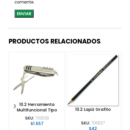
comente.
PRODUCTOS RELACIONADOS
1
Po
10.2 Herramienta
10.2 Lapiz Grafito
Multifuncional Tipo
Cortapluma
SKU:
700530
SKU:
700507
$
1.557
$
42