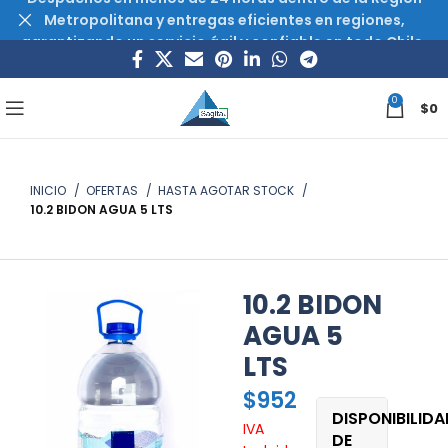
Metropolitana y entregas eficientes en regiones,
garantizando un servicio ágil y confiable en todo Chile.
0
$
0
INICIO
OFERTAS
HASTA AGOTAR STOCK
10.2 BIDON AGUA 5 LTS
10.2 BIDON
AGUA 5
LTS
$
952
DISPONIBILIDA
IVA
DE