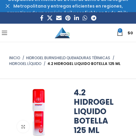
Metropolitana y entregas eficientes en regiones,
garantizando un servicio ágil y confiable en todo Chile.
0
$
0
INICIO
HIDROGEL BURNSHIELD QUEMADURAS TÉRMICAS
HIDROGEL LÍQUIDO
4.2 HIDROGEL LIQUIDO BOTELLA 125 ML
4.2
HIDROGEL
LIQUIDO
BOTELLA
Haz clic para ampliar
125 ML