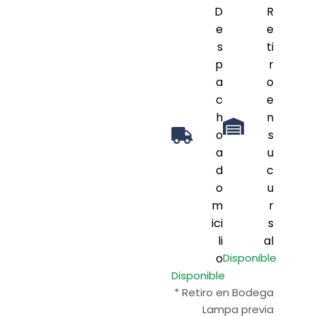
D
R
e
e
s
ti
p
r
a
o
c
e
h
n
o
s
a
u
d
c
o
u
m
r
ici
s
li
al
o
Disponible
Disponible
* Retiro en Bodega
Lampa previa