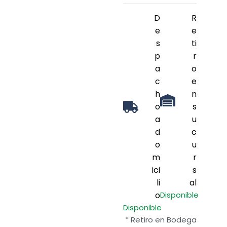
D
R
e
e
s
ti
p
r
a
o
c
e
h
n
o
s
a
u
d
c
o
u
m
r
ici
s
li
al
o
Disponible
Disponible
* Retiro en Bodega