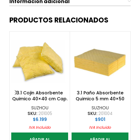
Información adicional
PRODUCTOS RELACIONADOS
3.1 Cojin Absorbente
3.1 Paño Absorbente
3.
Quimico 40×40 cm Cap.
Quimico 5 mm 40×50
A
Absorcion 6 L
cm Cap. Abs. 0.72 L
SUZHOU
SUZHOU
SKU:
201005
SKU:
201004
$
6.199
$
901
IVA Incluido
IVA Incluido
AÑADIR AL
AÑADIR AL