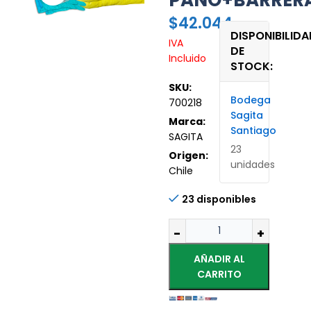
PAÑO+BARRER
$
42.044
DISPONIBILIDA
IVA
DE
Incluido
STOCK:
SKU:
Bodega
700218
Sagita
Marca:
Santiago
SAGITA
23
Origen:
unidades
Chile
23 disponibles
AÑADIR AL
CARRITO