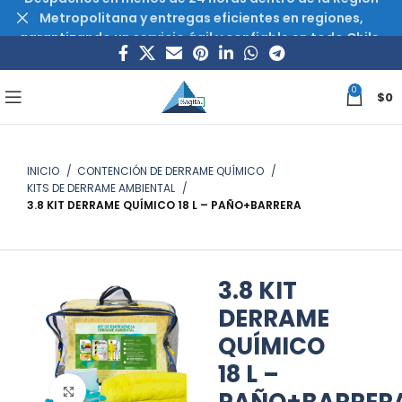
Metropolitana y entregas eficientes en regiones,
garantizando un servicio ágil y confiable en todo Chile.
0
$
0
INICIO
CONTENCIÓN DE DERRAME QUÍMICO
KITS DE DERRAME AMBIENTAL
3.8 KIT DERRAME QUÍMICO 18 L – PAÑO+BARRERA
3.8 KIT
DERRAME
QUÍMICO
18 L –
Haz clic para ampliar