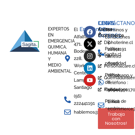
LEGAL
CONTÁCTANO
LINKS
Encuéntranos
DE
EXPERTOS
Asesor
El
Términos y
EN
Ecommerce
INTERÉS
Alfalfal
condiciones
EMERGENCIA
2
Diphoterine.cl
471,
QUIMICA,
Política
22441191
Bodega
HUMANA
Sagita.cl
de
Anexo
228,
Y
privacidad
6006
MEDIO
Work
Personalcare.c
AMBIENTAL
Center,
Política
Whatsapp y
Quemaduraterm
Lampa -
de
Teléfono :
Santiago
Prevor.com
Calidad
5694439017
(56)
Política de
Email:
222441191
cambio y
ecommerce3@
hablemos@sagita.cl
Trabaja
devoluciones
con
Nosotros!