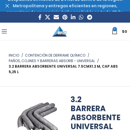
Metropolitana y entregas eficientes en regiones,
garantizando un servicio ágil y confiable en todo Chile.
0
$
0
INICIO
CONTENCIÓN DE DERRAME QUÍMICO
PAÑOS, COJINES Y BARRERAS ABSORB - UNIVERSAL
3.2 BARRERA ABSORBENTE UNIVERSAL 7.5CMX1.2 M, CAP ABS
5,25 L
3.2
BARRERA
ABSORBENTE
UNIVERSAL