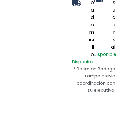
o
s
a
u
d
c
o
u
m
r
ici
s
li
al
o
Disponible
Disponible
* Retiro en Bodega
Lampa previa
coordinación con
su ejecutiva.