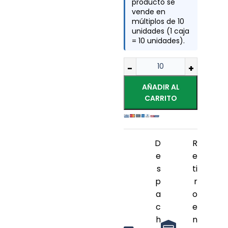
producto se
vende en
múltiplos de 10
unidades (1 caja
= 10 unidades).
AÑADIR AL
CARRITO
D
R
e
e
s
ti
p
r
a
o
c
e
h
n