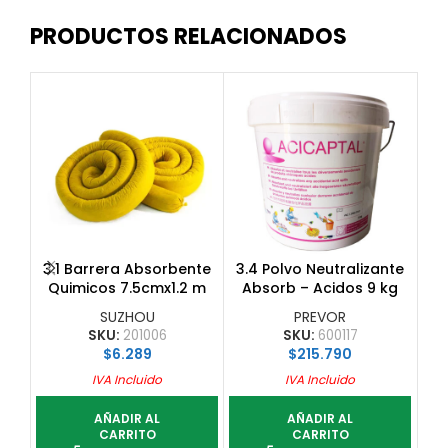
PRODUCTOS RELACIONADOS
3.
3.1 Barrera Absorbente
3.4 Polvo Neutralizante
Ab
Quimicos 7.5cmx1.2 m
Absorb – Acidos 9 kg
Cap. Abs. 5,25 L
Acicaptal
SUZHOU
PREVOR
SKU:
201006
SKU:
600117
$
6.289
$
215.790
IVA Incluido
IVA Incluido
AÑADIR AL
AÑADIR AL
CARRITO
CARRITO