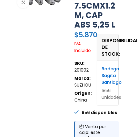
Haz clic para ampliar
7.5CMX1.2
M, CAP
ABS 5,25 L
$
5.870
DISPONIBILIDA
IVA
DE
Incluido
STOCK:
SKU:
Bodega
201002
Sagita
Marca:
Santiago
SUZHOU
1856
Origen:
unidades
China
1856 disponibles
📦 Venta por
caja: este