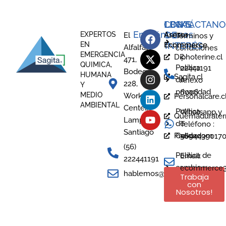
LEGAL
CONTÁCTANO
LINKS
Encuéntranos
DE
EXPERTOS
Asesor
El
Términos y
EN
Ecommerce
INTERÉS
Alfalfal
condiciones
EMERGENCIA
2
Diphoterine.cl
471,
QUIMICA,
Política
22441191
Bodega
HUMANA
Sagita.cl
de
Anexo
228,
Y
privacidad
6006
MEDIO
Work
Personalcare.c
AMBIENTAL
Center,
Política
Whatsapp y
Quemaduraterm
Lampa -
de
Teléfono :
Santiago
Prevor.com
Calidad
5694439017
(56)
Política de
Email:
222441191
cambio y
ecommerce3@
hablemos@sagita.cl
Trabaja
devoluciones
con
Nosotros!