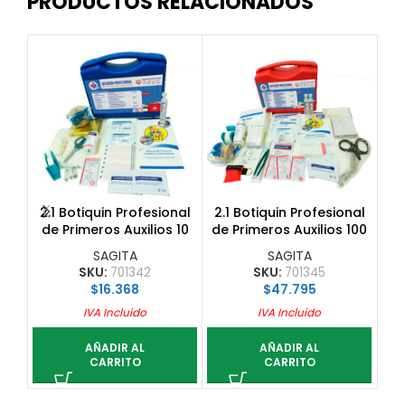
PRODUCTOS RELACIONADOS
SI
ST
2.1 Botiquin Profesional
2.1 Botiquin Profesional
2.
de Primeros Auxilios 10
de Primeros Auxilios 100
de
Personas
Personas
SAGITA
SAGITA
SKU:
701342
SKU:
701345
$
16.368
$
47.795
IVA Incluido
IVA Incluido
AÑADIR AL
AÑADIR AL
CARRITO
CARRITO