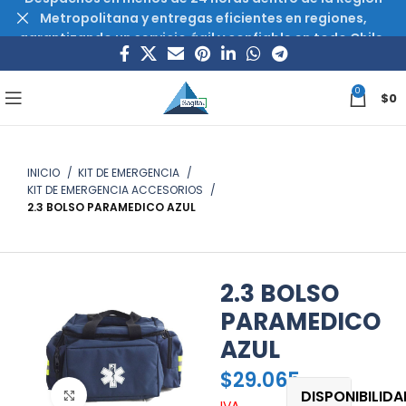
Metropolitana y entregas eficientes en regiones,
garantizando un servicio ágil y confiable en todo Chile.
0
$
0
INICIO
KIT DE EMERGENCIA
KIT DE EMERGENCIA ACCESORIOS
2.3 BOLSO PARAMEDICO AZUL
2.3 BOLSO
PARAMEDICO
AZUL
$
29.065
DISPONIBILIDA
Haz clic para ampliar