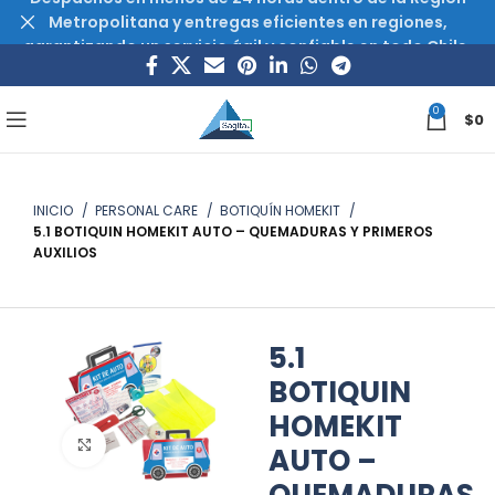
Metropolitana y entregas eficientes en regiones,
garantizando un servicio ágil y confiable en todo Chile.
0
$
0
INICIO
PERSONAL CARE
BOTIQUÍN HOMEKIT
5.1 BOTIQUIN HOMEKIT AUTO – QUEMADURAS Y PRIMEROS
AUXILIOS
5.1
BOTIQUIN
HOMEKIT
Haz clic para ampliar
AUTO –