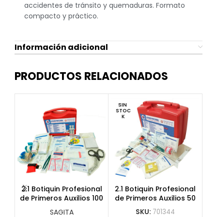
accidentes de tránsito y quemaduras. Formato
compacto y práctico.
Información adicional
PRODUCTOS RELACIONADOS
SIN 
STOC
K
Ba
2.1 Botiquin Profesional
2.1 Botiquin Profesional
de Primeros Auxilios 100
de Primeros Auxilios 50
Personas
Personas
SAGITA
SKU:
701344