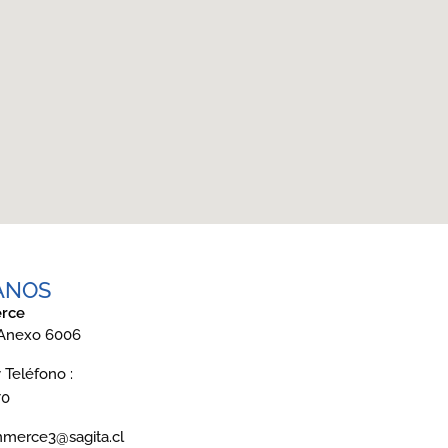
ANOS
rce
 Anexo 6006
Teléfono :
70
mmerce3@sagita.cl