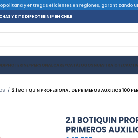
olitana y entregas eficientes en regiones, garantizando un s
HAS Y KITS DIPHOTERINE® EN CHILE
O
DIPHOTERINE®
PERSONALCARE®
CATÁLOGOS
NUESTRA OTEC
ACTI
IOS
2.1 BOTIQUIN PROFESIONAL DE PRIMEROS AUXILIOS 100 P
2.1 BOTIQUIN PRO
PRIMEROS AUXILI