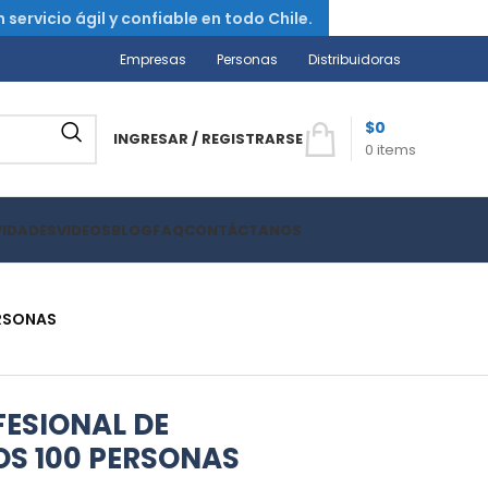
ervicio ágil y confiable en todo Chile.
Empresas
Personas
Distribuidoras
$
0
INGRESAR / REGISTRARSE
0
items
VIDADES
VIDEOS
BLOG
FAQ
CONTÁCTANOS
ERSONAS
FESIONAL DE
OS 100 PERSONAS