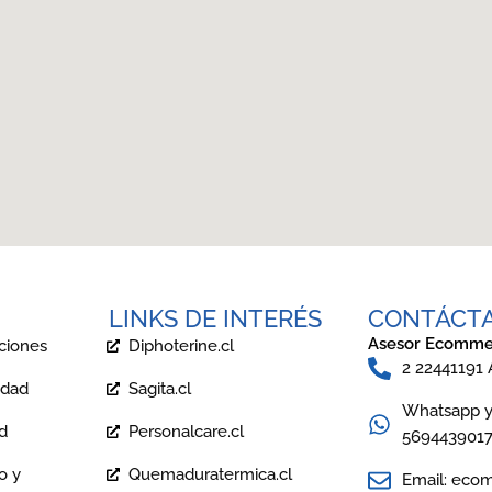
LINKS DE INTERÉS
CONTÁCT
Asesor Ecomme
ciones
Diphoterine.cl
2 22441191
idad
Sagita.cl
Whatsapp y 
ad
Personalcare.cl
569443901
o y
Quemaduratermica.cl
Email: eco