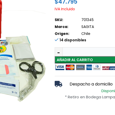
$
47.795
IVA Incluido
SKU:
701345
Marca:
SAGITA
Origen:
Chile
14 disponibles
AÑADIR AL CARRITO
Despacho a domicilio
Dispon
* Retiro en Bodega Lampa 