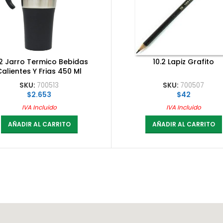
.2 Jarro Termico Bebidas
10.2 Lapiz Grafito
Calientes Y Frias 450 Ml
SKU:
700513
SKU:
700507
$
2.653
$
42
IVA Incluido
IVA Incluido
AÑADIR AL CARRITO
AÑADIR AL CARRITO