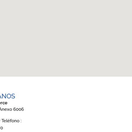
ANOS
rce
 Anexo 6006
Teléfono :
70