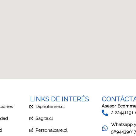
LINKS DE INTERÉS
CONTÁCT
Asesor Ecomme
ciones
Diphoterine.cl
2 22441191
idad
Sagita.cl
Whatsapp y 
ad
Personalcare.cl
569443901