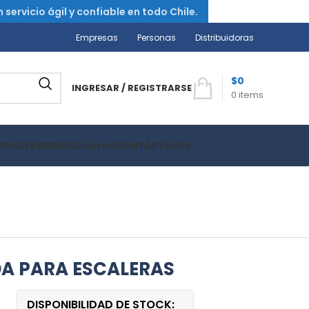
ervicio ágil y confiable en todo Chile.
Empresas
Personas
Distribuidoras
$
0
INGRESAR / REGISTRARSE
0
items
VIDADES
VIDEOS
BLOG
FAQ
CONTÁCTANOS
EDA PARA ESCALERAS
DISPONIBILIDAD DE STOCK: