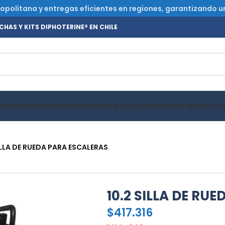
olitana y entregas eficientes en regiones, garantizando un s
HAS Y KITS DIPHOTERINE® EN CHILE
O
DIPHOTERINE®
PERSONALCARE®
CATÁLOGOS
NUESTRA OTEC
ACTI
ILLA DE RUEDA PARA ESCALERAS
10.2 SILLA DE RU
$
417.316