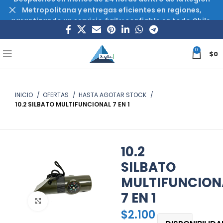
Metropolitana y entregas eficientes en regiones,
garantizando un servicio ágil y confiable en todo Chile.
0
$
0
INICIO
OFERTAS
HASTA AGOTAR STOCK
10.2 SILBATO MULTIFUNCIONAL 7 EN 1
10.2
SILBATO
MULTIFUNCION
7 EN 1
Haz clic para ampliar
$
2.100