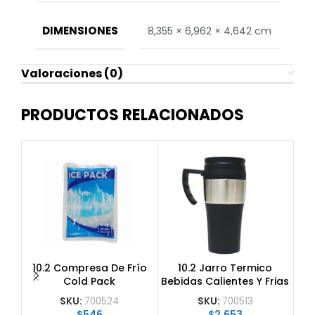
DIMENSIONES
8,355 × 6,962 × 4,642 cm
Valoraciones (0)
PRODUCTOS RELACIONADOS
10.2 Compresa De Frío
10.2 Jarro Termico
1
Cold Pack
Bebidas Calientes Y Frias
450 Ml
SKU:
700524
SKU:
700513
$
546
$
2.653