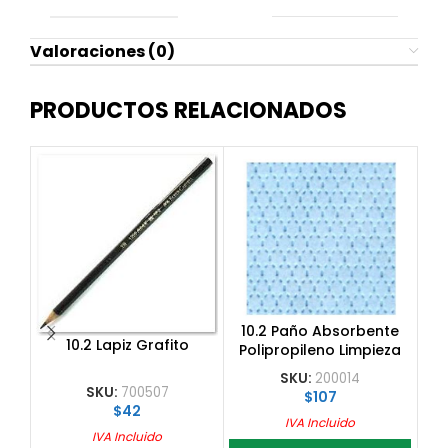
Valoraciones (0)
PRODUCTOS RELACIONADOS
1
10.2 Paño Absorbente
10.2 Lapiz Grafito
Polipropileno Limpieza
57 L, 0.32X0.38
SKU:
200014
SKU:
700507
$
107
$
42
IVA Incluido
IVA Incluido