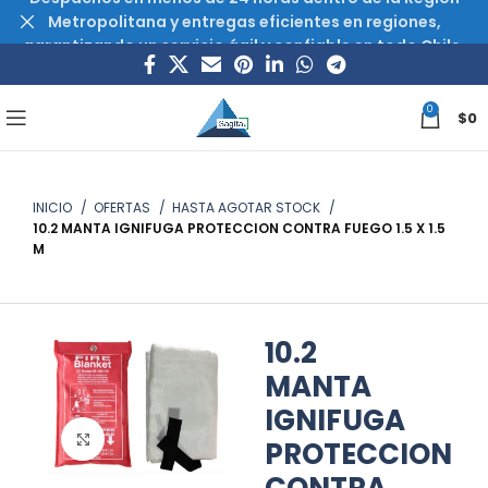
Metropolitana y entregas eficientes en regiones,
garantizando un servicio ágil y confiable en todo Chile.
0
$
0
INICIO
OFERTAS
HASTA AGOTAR STOCK
10.2 MANTA IGNIFUGA PROTECCION CONTRA FUEGO 1.5 X 1.5
M
10.2
MANTA
IGNIFUGA
Haz clic para ampliar
PROTECCION