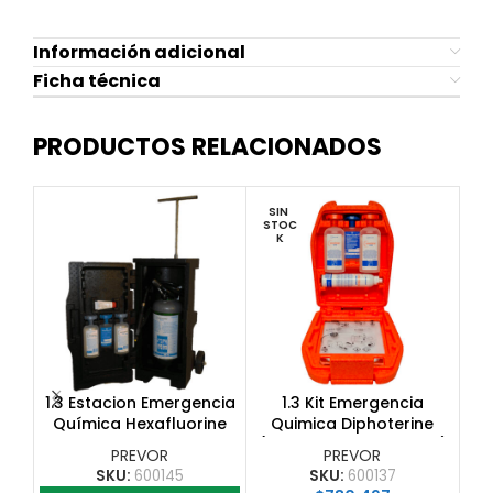
Información adicional
Ficha técnica
PRODUCTOS RELACIONADOS
SIN 
STOC
K
Q
1.3 Estacion Emergencia
1.3 Kit Emergencia
Química Hexafluorine
Quimica Diphoterine
con ruedas
(2LPMD+1MINIDAP+1LOA)
PREVOR
PREVOR
SKU:
600145
SKU:
600137