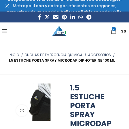
Metropolitana y entregas eficientes en regiones,
garantizando un servicio ágil y confiable en todo Chile.
0
$
0
INICIO
DUCHAS DE EMERGENCIA QUÍMICA
ACCESORIOS
1.5 ESTUCHE PORTA SPRAY MICRODAP DIPHOTERINE 100 ML
1.5
ESTUCHE
PORTA
Haz clic para ampliar
SPRAY
MICRODAP