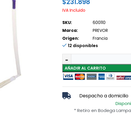
$
231.898
IVA Incluido
SKU:
600110
Marca:
PREVOR
Origen:
Francia
12 disponibles
AÑADIR AL CARRITO
Despacho a domicilio
Dispon
* Retiro en Bodega Lampa 