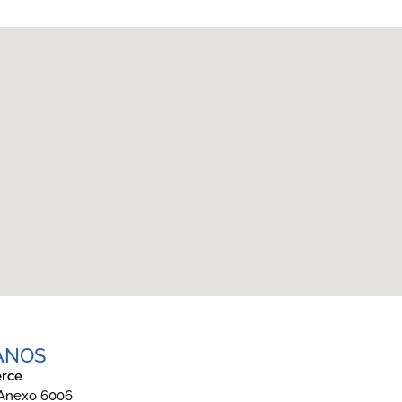
ANOS
rce
 Anexo 6006