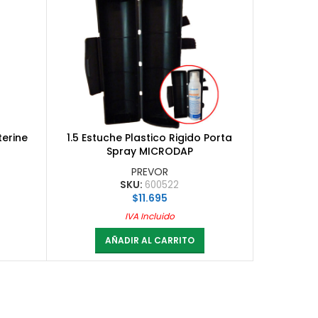
terine
1.5 Estuche Plastico Rigido Porta
Spray MICRODAP
PREVOR
SKU:
600522
$
11.695
IVA Incluido
AÑADIR AL CARRITO