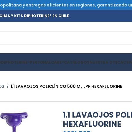
olitana y entregas eficientes en regiones, garantizando un s
HAS Y KITS DIPHOTERINE® EN CHILE
O
DIPHOTERINE®
PERSONALCARE®
CATÁLOGOS
NUESTRA OTEC
ACTI
OS
1.1 LAVAOJOS POLICLÍNICO 500 ML LPF HEXAFLUORINE
1.1 LAVAOJOS POL
HEXAFLUORINE