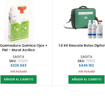
it Quemadura Quimica Ojos +
1.4 Kit Rescate Bolso Dipho
Piel – Mural Acrilico
SAGITA
SAGITA
SKU:
700001
SKU:
701162
$
326.943
$
446.162
IVA Incluido
IVA Incluido
AÑADIR AL CARRITO
AÑADIR AL CARRITO