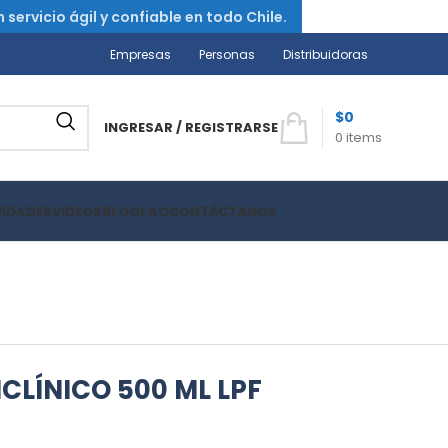
ervicio ágil y confiable en todo Chile.
Empresas
Personas
Distribuidoras
$
0
INGRESAR / REGISTRARSE
0
items
VIDADES
VIDEOS
BLOG
FAQ
CONTÁCTANOS
ICLÍNICO 500 ML LPF