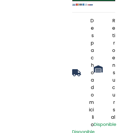
D
R
e
e
s
ti
p
r
a
o
c
e
h
n
o
s
a
u
d
c
o
u
m
r
ici
s
li
al
o
Disponible
Disponible