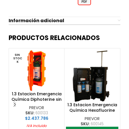
Información adicional
PRODUCTOS RELACIONADOS
SIN 
STOC
K
1.3 Estacion Emergencia
1.
Química Diphoterine sin
MIN
1.3 Estacion Emergencia
ruedas
PREVOR
Química Hexafluorine
SKU:
600133
con ruedas
$
2.437.786
PREVOR
SKU:
600145
IVA Incluido