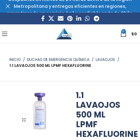
Metropolitana y entregas eficientes en regiones,
garantizando un servicio ágil y confiable en todo Chile.
0
$
0
INICIO
DUCHAS DE EMERGENCIA QUÍMICA
LAVAOJOS
1.1 LAVAOJOS 500 ML LPMF HEXAFLUORINE
1.1
LAVAOJOS
500 ML
Haz clic para ampliar
LPMF
HEXAFLUORINE