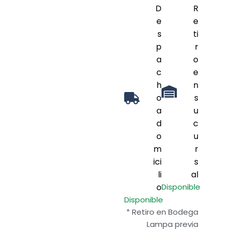
D
R
e
e
s
ti
p
r
a
o
c
e
h
n
o
s
a
u
d
c
o
u
m
r
ici
s
li
al
o
Disponible
Disponible
* Retiro en Bodega
Lampa previa