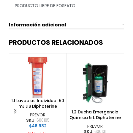
PRODUCTO LIBRE DE FOSFATO
Información adicional
PRODUCTOS RELACIONADOS
1.1 Lavaojos Individual 50
mL LIS Diphoterine
Q
1.2 Ducha Emergencia
PREVOR
Química 5 L Diphoterine
SKU:
600105
(c/Box)
$
48.982
PREVOR
SKU:
600101