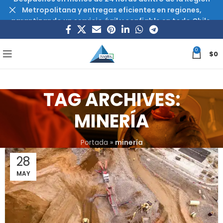
Metropolitana y entregas eficientes en regiones,
garantizando un servicio ágil y confiable en todo Chile.
0
$
0
TAG ARCHIVES:
MINERÍA
Portada
»
minería
28
MAY