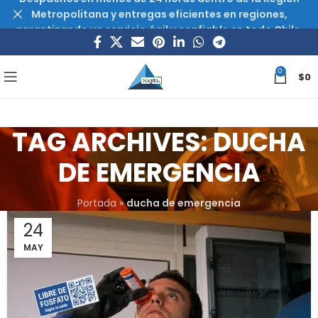
Metropolitana y entregas eficientes en regiones,
garantizando un servicio ágil y confiable en todo Chile.
0
$
0
TAG ARCHIVES: DUCHA
DE EMERGENCIA
Portada
»
ducha de emergencia
24
MAY