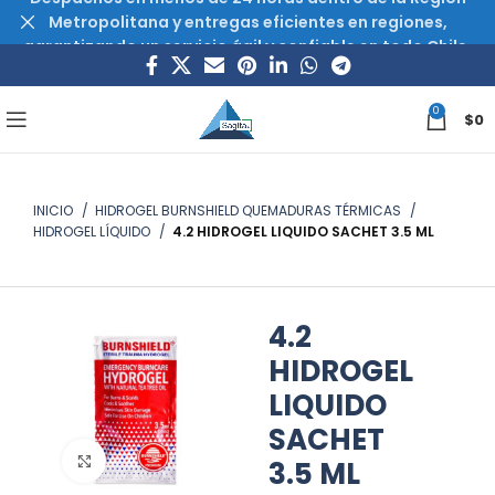
Metropolitana y entregas eficientes en regiones,
garantizando un servicio ágil y confiable en todo Chile.
0
$
0
INICIO
HIDROGEL BURNSHIELD QUEMADURAS TÉRMICAS
HIDROGEL LÍQUIDO
4.2 HIDROGEL LIQUIDO SACHET 3.5 ML
4.2
HIDROGEL
LIQUIDO
SACHET
Haz clic para ampliar
3.5 ML