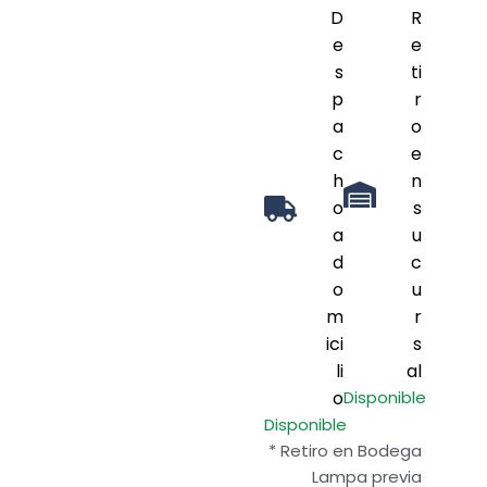
D
R
e
e
s
ti
p
r
a
o
c
e
h
n
o
s
a
u
d
c
o
u
m
r
ici
s
li
al
o
Disponible
Disponible
* Retiro en Bodega
Lampa previa