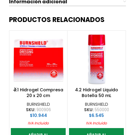
Información adicional
PRODUCTOS RELACIONADOS
4.1 Hidrogel Compresa
4.2 Hidrogel Liquido
20 x 20 cm
Botella 50 mL
BURNSHIELD
BURNSHIELD
SKU:
900906
SKU:
550000
$
10.944
$
6.545
IVA Incluido
IVA Incluido
AÑADIR AL
AÑADIR AL