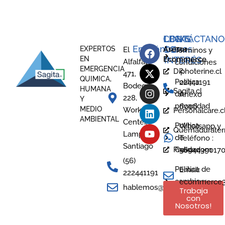
LEGAL
CONTÁCTANO
LINKS
Encuéntranos
DE
EXPERTOS
Asesor
El
Términos y
EN
Ecommerce
INTERÉS
Alfalfal
condiciones
EMERGENCIA
2
Diphoterine.cl
471,
QUIMICA,
Política
22441191
Bodega
HUMANA
Sagita.cl
de
Anexo
228,
Y
privacidad
6006
MEDIO
Work
Personalcare.c
AMBIENTAL
Center,
Política
Whatsapp y
Quemaduraterm
Lampa -
de
Teléfono :
Santiago
Prevor.com
Calidad
5694439017
(56)
Política de
Email:
222441191
cambio y
ecommerce3@
hablemos@sagita.cl
Trabaja
devoluciones
con
Nosotros!