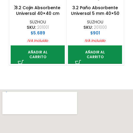
3.2 Cojin Absorbente
3.2 Paño Absorbente
3
Universal 40×40 cm
Universal 5 mm 40×50
Cap. Absorcion 6 L
cm Cap. Abs. 0,75 L
SUZHOU
SUZHOU
SKU:
201001
SKU:
201000
$
5.689
$
901
IVA Incluido
IVA Incluido
AÑADIR AL
AÑADIR AL
CARRITO
CARRITO