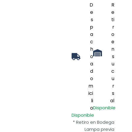
D
R
e
e
s
ti
p
r
a
o
c
e
h
n
o
s
a
u
d
c
o
u
m
r
ici
s
li
al
o
Disponible
Disponible
* Retiro en Bodega
Lampa previa