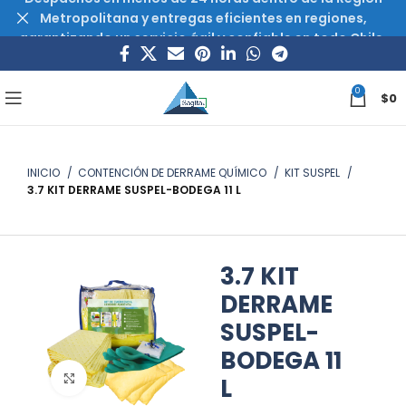
Metropolitana y entregas eficientes en regiones,
garantizando un servicio ágil y confiable en todo Chile.
0
$
0
INICIO
CONTENCIÓN DE DERRAME QUÍMICO
KIT SUSPEL
3.7 KIT DERRAME SUSPEL-BODEGA 11 L
3.7 KIT
DERRAME
SUSPEL-
BODEGA 11
Haz clic para ampliar
L