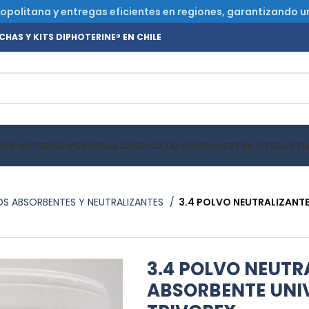
olitana y entregas eficientes en regiones, garantizando un s
HAS Y KITS DIPHOTERINE® EN CHILE
O
DIPHOTERINE®
PERSONALCARE®
CATÁLOGOS
NUESTRA OTEC
ACTI
S ABSORBENTES Y NEUTRALIZANTES
3.4 POLVO NEUTRALIZANTE
3.4 POLVO NEUTR
ABSORBENTE UNIV