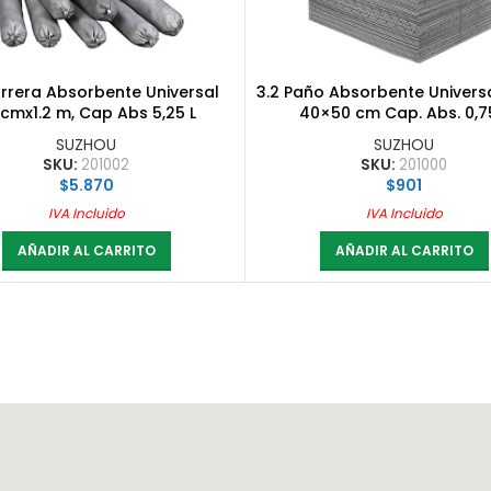
arrera Absorbente Universal
3.2 Paño Absorbente Univers
5cmx1.2 m, Cap Abs 5,25 L
40×50 cm Cap. Abs. 0,7
SUZHOU
SUZHOU
SKU:
201002
SKU:
201000
$
5.870
$
901
IVA Incluido
IVA Incluido
AÑADIR AL CARRITO
AÑADIR AL CARRITO