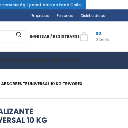
ervicio ágil y confiable en todo Chile.
Empresas
Personas
Distribuidoras
$
0
INGRESAR / REGISTRARSE
0
items
VIDADES
VIDEOS
BLOG
FAQ
CONTÁCTANOS
 ABSORBENTE UNIVERSAL 10 KG TRIVOREX
ALIZANTE
ERSAL 10 KG