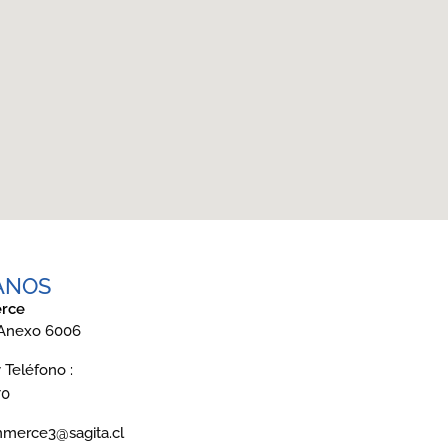
ANOS
rce
 Anexo 6006
Teléfono :
70
mmerce3@sagita.cl