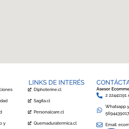
LINKS DE INTERÉS
CONTÁCT
Asesor Ecomme
ciones
Diphoterine.cl
2 22441191
idad
Sagita.cl
Whatsapp y 
ad
Personalcare.cl
569443901
o y
Quemaduratermica.cl
Email: eco