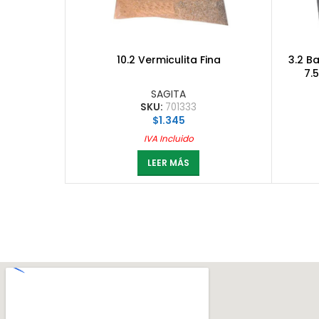
10.2 Vermiculita Fina
3.2 B
7.
SAGITA
SKU:
701333
$
1.345
IVA Incluido
LEER MÁS