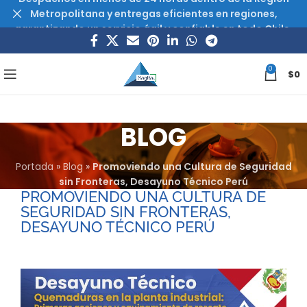
Metropolitana y entregas eficientes en regiones,
garantizando un servicio ágil y confiable en todo Chile.
0
$
0
BLOG
Portada
»
Blog
»
Promoviendo una Cultura de Seguridad
sin Fronteras, Desayuno Técnico Perú
PROMOVIENDO UNA CULTURA DE
SEGURIDAD SIN FRONTERAS,
DESAYUNO TÉCNICO PERÚ