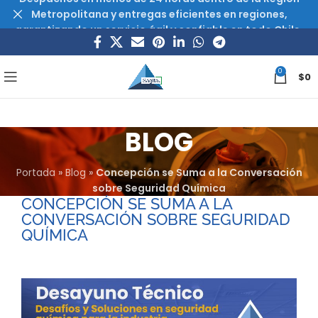
Metropolitana y entregas eficientes en regiones,
garantizando un servicio ágil y confiable en todo Chile.
0
$
0
BLOG
Portada
»
Blog
»
Concepción se Suma a la Conversación
sobre Seguridad Química
CONCEPCIÓN SE SUMA A LA
CONVERSACIÓN SOBRE SEGURIDAD
QUÍMICA