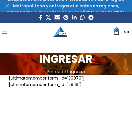
Metropolitana y entregas eficientes en regiones,
garantizando un servicio ágil y confiable en todo Chile.
0
$
0
INGRESAR
Portada
»
Ingresar
[ultimatemember form_id="30970"]
[ultimatemember form_id="29116"]