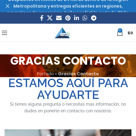
Metropolitana y entregas eficientes en regiones,
garantizando un servicio ágil y confiable en todo Chile.
0
$
0
GRACIAS CONTACTO
Portada
»
Gracias Contacto
ESTAMOS AQUÍ PARA
AYUDARTE
Si tienes alguna pregunta o necesitas más información, no
dudes en ponerte en contacto con nosotros.