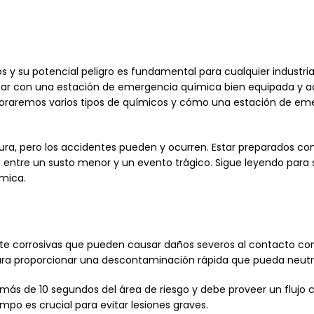
s y su potencial peligro es fundamental para cualquier industri
ntar con una estación de emergencia química bien equipada y 
loraremos varios tipos de químicos y cómo una estación de em
gura, pero los accidentes pueden y ocurren. Estar preparados
a entre un susto menor y un evento trágico. Sigue leyendo par
mica.
te corrosivas que pueden causar daños severos al contacto con l
l para proporcionar una descontaminación rápida que pueda neu
ás de 10 segundos del área de riesgo y debe proveer un flujo c
empo es crucial para evitar lesiones graves.