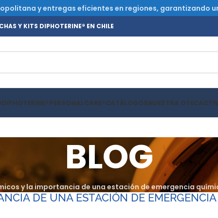
olitana y entregas eficientes en regiones, garantizando un s
HAS Y KITS DIPHOTERINE® EN CHILE
O
DIPHOTERINE®
PERSONALCARE®
CATÁLOGOS
NUESTRA OTEC
ACTI
BLOG
ímicos y la importancia de una estación de emergencia quí
TANCIA DE UNA ESTACIÓN DE EMERGENCI