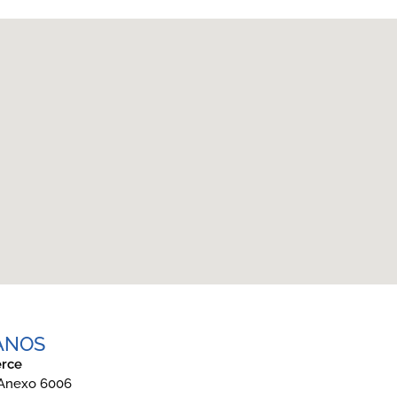
ANOS
rce
 Anexo 6006