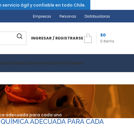
ervicio ágil y confiable en todo Chile.
Empresas
Personas
Distribuidoras
$
0
INGRESAR / REGISTRARSE
0
items
VIDADES
VIDEOS
BLOG
FAQ
CONTÁCTANOS
mica adecuada para cada uno
A QUÍMICA ADECUADA PARA CADA