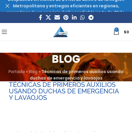
Metropolitana y entregas eficientes en regiones,
garantizando un servicio ágil y confiable en todo Chile.
0
$
0
BLOG
Portada
»
Blog
»
Técnicas de primeros auxilios usando
duchas de emergencia y lavaojos
TÉCNICAS DE PRIMEROS AUXILIOS
USANDO DUCHAS DE EMERGENCIA
Y LAVAOJOS